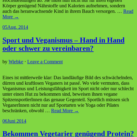
Höchstleistungen ab. Sie muss nun nicht nur für ihren eigenen
Körper genügend Nährstoffe und Kalorien aufnehmen, sondern
auch das heranwachsende Kind in ihrem Bauch versorgen.
…
Read
More →
05
Aug. 2014
Sport und Veganismus – Hand in Hand
oder schwer zu vereinbaren?
by
Wiebke
⋅
Leave a Comment
Eines ist mittlerweile klar: Das landläufige Bild des schwächelnden,
dürren und kraftlosen Veganers ist passé. Wo viele vermuten, dass
Veganismus und Leistungsfähigkeit im Sport nicht oder nur schlecht
unter einen Hut zu bekommen sind, beweisen ihnen vegane
SpitzensportlerInnen das genaue Gegenteil. Sportlich müssen sich
VeganerInnen nicht nur auf Sportarten wie Yoga oder Pilates
beschränken, obwohl
…
Read More →
06
Juni 2014
Bekommen Vegetarier genügend Protein?