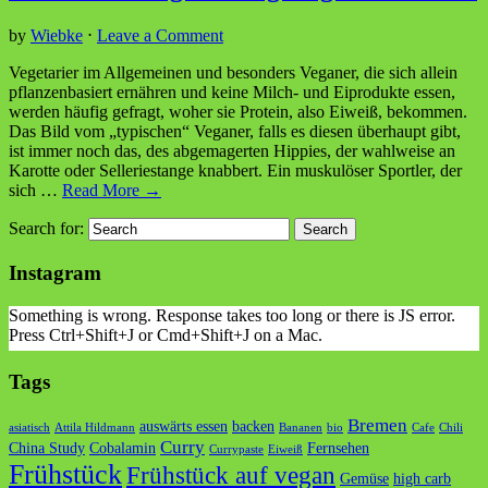
by
Wiebke
⋅
Leave a Comment
Vegetarier im Allgemeinen und besonders Veganer, die sich allein
pflanzenbasiert ernähren und keine Milch- und Eiprodukte essen,
werden häufig gefragt, woher sie Protein, also Eiweiß, bekommen.
Das Bild vom „typischen“ Veganer, falls es diesen überhaupt gibt,
ist immer noch das, des abgemagerten Hippies, der wahlweise an
Karotte oder Selleriestange knabbert. Ein muskulöser Sportler, der
sich
…
Read More →
Search for:
Instagram
Something is wrong. Response takes too long or there is JS error.
Press Ctrl+Shift+J or Cmd+Shift+J on a Mac.
Tags
Bremen
auswärts essen
backen
asiatisch
Attila Hildmann
Bananen
bio
Cafe
Chili
Curry
China Study
Cobalamin
Fernsehen
Currypaste
Eiweiß
Frühstück
Frühstück auf vegan
Gemüse
high carb