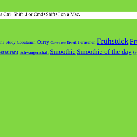
ess Ctrl+Shift+J or Cmd+Shift+J on a Mac.
Frühstück
Fr
Curry
ina Study
Cobalamin
Fernsehen
Currypaste
Eiweiß
Smoothie
Smoothie of the day
staurant
Schwangerschaft
So