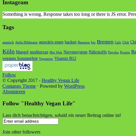
Instagram
Something is wrong. Response takes too long or there is JS error. Pr
Tags
Bremen
auswärts essen
backen
Ch
asiatisch
Attila Hildmann
Bananen
bio
Cafe
Chili
Köln
Re
Mangel
mediterran
Nervensystem
Nährstoffe
Mei Wok
Paprika
Protein
veganes Sommerfest
Vitamin B12
Vegetarier
Follow
© Copyright 2017 -
Healthy Vegan Life
Contango Theme
⋅ Powered by
WordPress
Abonnieren
Follow "Healthy Vegan Life"
Lass dich benachrichtigen, sobald ein neuer Beitrag online ist!
Join other followers