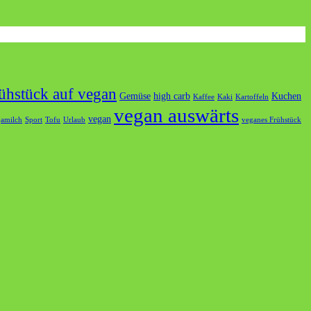
ühstück auf vegan
Gemüse
high carb
Kuchen
Kaffee
Kaki
Kartoffeln
vegan auswärts
vegan
jamilch
Sport
Tofu
Urlaub
veganes Frühstück