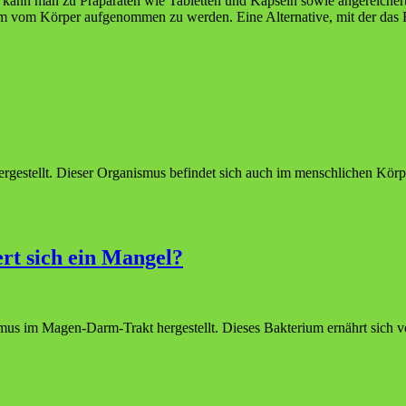
n man zu Präparaten wie Tabletten und Kapseln sowie angereicherten 
m vom Körper aufgenommen zu werden. Eine Alternative, mit der das B
estellt. Dieser Organismus befindet sich auch im menschlichen Körper
rt sich ein Mangel?
s im Magen-Darm-Trakt hergestellt. Dieses Bakterium ernährt sich v