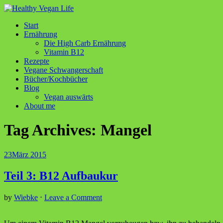
Start
Ernährung
Die High Carb Ernährung
Vitamin B12
Rezepte
Vegane Schwangerschaft
Bücher/Kochbücher
Blog
Vegan auswärts
About me
Tag Archives:
Mangel
23
März 2015
Teil 3: B12 Aufbaukur
by
Wiebke
⋅
Leave a Comment