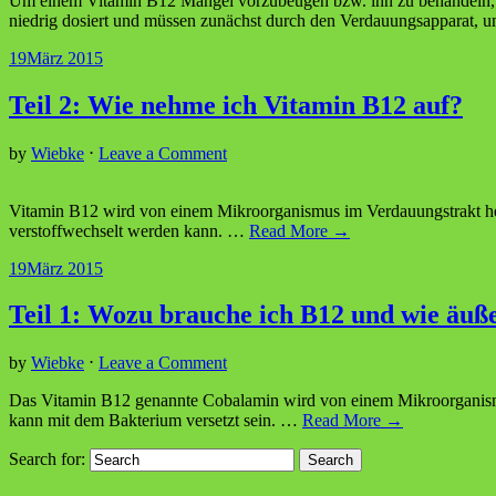
Um einem Vitamin B12 Mangel vorzubeugen bzw. ihn zu behandeln, kan
niedrig dosiert und müssen zunächst durch den Verdauungsapparat, u
19
März 2015
Teil 2: Wie nehme ich Vitamin B12 auf?
by
Wiebke
⋅
Leave a Comment
Vitamin B12 wird von einem Mikroorganismus im Verdauungstrakt herg
verstoffwechselt werden kann.
…
Read More →
19
März 2015
Teil 1: Wozu brauche ich B12 und wie äuße
by
Wiebke
⋅
Leave a Comment
Das Vitamin B12 genannte Cobalamin wird von einem Mikroorganismu
kann mit dem Bakterium versetzt sein.
…
Read More →
Search for: