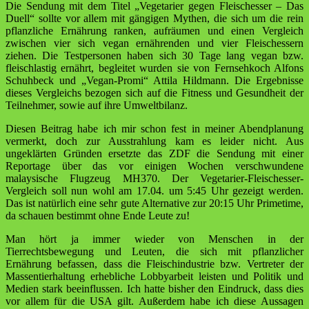
Die Sendung mit dem Titel „Vegetarier gegen Fleischesser – Das
Duell“ sollte vor allem mit gängigen Mythen, die sich um die rein
pflanzliche Ernährung ranken, aufräumen und einen Vergleich
zwischen vier sich vegan ernährenden und vier Fleischessern
ziehen. Die Testpersonen haben sich 30 Tage lang vegan bzw.
fleischlastig ernährt, begleitet wurden sie von Fernsehkoch Alfons
Schuhbeck und „Vegan-Promi“ Attila Hildmann. Die Ergebnisse
dieses Vergleichs bezogen sich auf die Fitness und Gesundheit der
Teilnehmer, sowie auf ihre Umweltbilanz.
Diesen Beitrag habe ich mir schon fest in meiner Abendplanung
vermerkt, doch zur Ausstrahlung kam es leider nicht. Aus
ungeklärten Gründen ersetzte das ZDF die Sendung mit einer
Reportage über das vor einigen Wochen verschwundene
malaysische Flugzeug MH370. Der Vegetarier-Fleischesser-
Vergleich soll nun wohl am 17.04. um 5:45 Uhr gezeigt werden.
Das ist natürlich eine sehr gute Alternative zur 20:15 Uhr Primetime,
da schauen bestimmt ohne Ende Leute zu!
Man hört ja immer wieder von Menschen in der
Tierrechtsbewegung und Leuten, die sich mit pflanzlicher
Ernährung befassen, dass die Fleischindustrie bzw. Vertreter der
Massentierhaltung erhebliche Lobbyarbeit leisten und Politik und
Medien stark beeinflussen. Ich hatte bisher den Eindruck, dass dies
vor allem für die USA gilt. Außerdem habe ich diese Aussagen