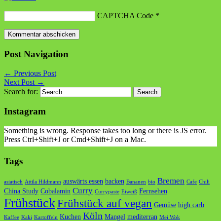
CAPTCHA Code
*
Post Navigation
←
Previous Post
Next Post
→
Search for:
Instagram
Something is wrong. Response takes too long or there is JS error.
Press Ctrl+Shift+J or Cmd+Shift+J on a Mac.
Tags
Bremen
auswärts essen
backen
asiatisch
Attila Hildmann
Bananen
bio
Cafe
Chili
Curry
China Study
Cobalamin
Fernsehen
Currypaste
Eiweiß
Frühstück
Frühstück auf vegan
Gemüse
high carb
Köln
Kuchen
Mangel
mediterran
Kaffee
Kaki
Kartoffeln
Mei Wok