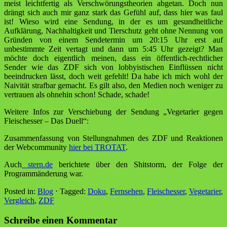
meist leichtfertig als Verschwörungstheorien abgetan. Doch nun
drängt sich auch mir ganz stark das Gefühl auf, dass hier was faul
ist! Wieso wird eine Sendung, in der es um gesundheitliche
Aufklärung, Nachhaltigkeit und Tierschutz geht ohne Nennung von
Gründen von einem Sendetermin um 20:15 Uhr erst auf
unbestimmte Zeit vertagt und dann um 5:45 Uhr gezeigt? Man
möchte doch eigentlich meinen, dass ein öffentlich-rechtlicher
Sender wie das ZDF sich von lobbyistischen Einflüssen nicht
beeindrucken lässt, doch weit gefehlt! Da habe ich mich wohl der
Naivität strafbar gemacht. Es gilt also, den Medien noch weniger zu
vertrauen als ohnehin schon! Schade, schade!
Weitere Infos zur Verschiebung der Sendung „Vegetarier gegen
Fleischesser – Das Duell“:
Zusammenfassung von Stellungnahmen des ZDF und Reaktionen
der Webcommunity
hier bei TROTAT
.
Auch
stern.de
berichtete über den Shitstorm, der Folge der
Programmänderung war.
Posted in:
Blog
⋅
Tagged:
Doku
,
Fernsehen
,
Fleischesser
,
Vegetarier
,
Vergleich
,
ZDF
Schreibe einen Kommentar