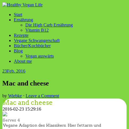
Start
Ernährung
Die High Carb Ernährung
Vitamin B12
Rezepte
Vegane Schwangerschaft
Bücher/Kochbücher
Blog
Vegan auswärts
About me
23
Feb. 2016
Mac and cheese
by
Wiebke
⋅
Leave a Comment
Mac and cheese
2016-02-23 15:29:16
Serves 4
Vegane Adaption des Klassikers. Hier fettarm und