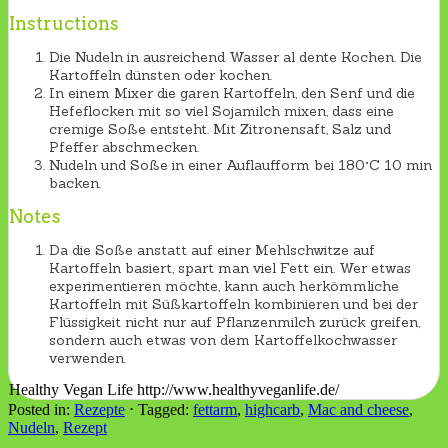
Instructions
Die Nudeln in ausreichend Wasser al dente Kochen. Die
Kartoffeln dünsten oder kochen.
In einem Mixer die garen Kartoffeln, den Senf und die
Hefeflocken mit so viel Sojamilch mixen, dass eine
cremige Soße entsteht. Mit Zitronensaft, Salz und
Pfeffer abschmecken.
Nudeln und Soße in einer Auflaufform bei 180°C 10 min
backen.
Notes
Da die Soße anstatt auf einer Mehlschwitze auf
Kartoffeln basiert, spart man viel Fett ein. Wer etwas
experimentieren möchte, kann auch herkömmliche
Kartoffeln mit Süßkartoffeln kombinieren und bei der
Flüssigkeit nicht nur auf Pflanzenmilch zurück greifen,
sondern auch etwas von dem Kartoffelkochwasser
verwenden.
Healthy Vegan Life http://www.healthyveganlife.de/
Posted in:
Rezepte
⋅
Tagged:
fettarm
,
highcarb
,
Mac and cheese
,
Nudeln
,
Rezept