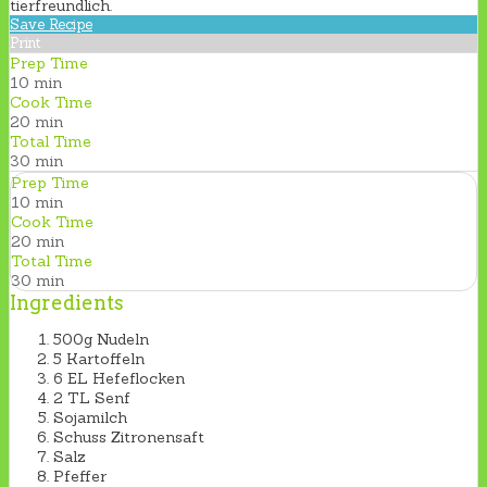
tierfreundlich.
Save Recipe
Print
Prep Time
10 min
Cook Time
20 min
Total Time
30 min
Prep Time
10 min
Cook Time
20 min
Total Time
30 min
Ingredients
500g Nudeln
5 Kartoffeln
6 EL Hefeflocken
2 TL Senf
Sojamilch
Schuss Zitronensaft
Salz
Pfeffer