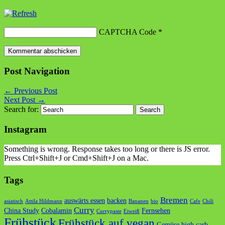
CAPTCHA Code
*
Post Navigation
←
Previous Post
Next Post
→
Search for:
Instagram
Something is wrong. Response takes too long or there is JS error.
Press Ctrl+Shift+J or Cmd+Shift+J on a Mac.
Tags
Bremen
auswärts essen
backen
asiatisch
Attila Hildmann
Bananen
bio
Cafe
Chili
Curry
China Study
Cobalamin
Fernsehen
Currypaste
Eiweiß
Frühstück
Frühstück auf vegan
Gemüse
high carb